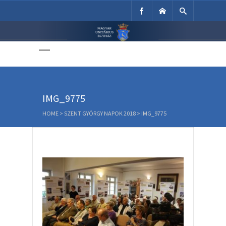
Unitárius Egyház
Weboldala
IMG_9775
HOME
>
SZENT GYÖRGY NAPOK 2018
>
IMG_9775