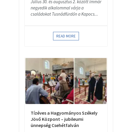
Július 30. és augusztus 2. között immár
negyedik alkalommal várja a
családokat Tusnádfürdőn a Kapocs...
READ MORE
Tízéves a Hagyományos Székely
Jövő Központ – jubileumi
ünnepség Csehétfalván