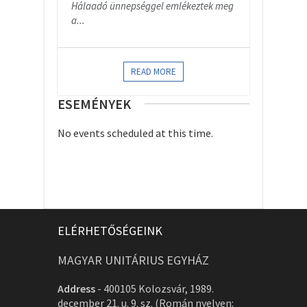
Hálaadó ünnepséggel emlékeztek meg
a...
READ MORE
ESEMÉNYEK
No events scheduled at this time.
ELÉRHETŐSÉGEINK
MAGYAR UNITÁRIUS EGYHÁZ
Address
-
400105 Kolozsvár, 1989.
december 21. u. 9. sz. (Román nyelven: