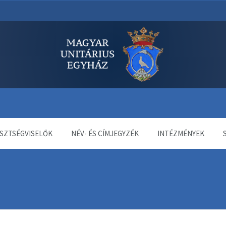
dala
SZTSÉGVISELŐK
NÉV- ÉS CÍMJEGYZÉK
INTÉZMÉNYEK