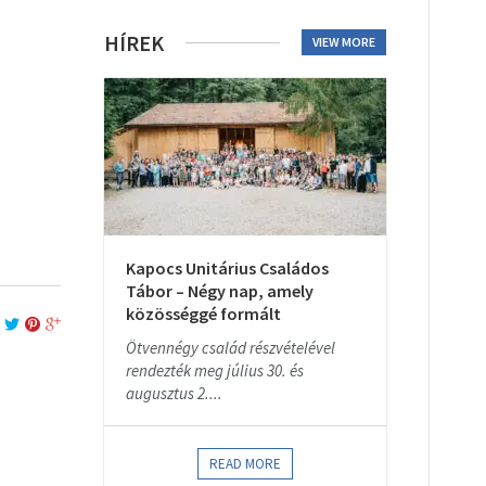
HÍREK
VIEW MORE
Kapocs Unitárius Családos
Tábor – Négy nap, amely
közösséggé formált
Ötvennégy család részvételével
rendezték meg július 30. és
augusztus 2....
READ MORE