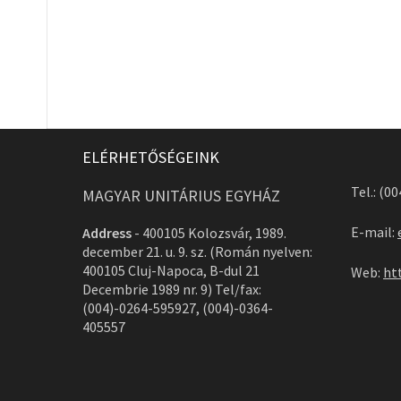
ELÉRHETŐSÉGEINK
Tel.: (0
MAGYAR UNITÁRIUS EGYHÁZ
E-mail:
Address
-
400105 Kolozsvár, 1989.
december 21. u. 9. sz. (Román nyelven:
400105 Cluj-Napoca, B-dul 21
Web:
ht
Decembrie 1989 nr. 9) Tel/fax:
(004)-0264-595927, (004)-0364-
405557