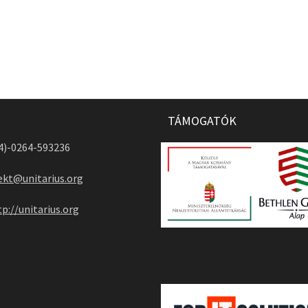
TÁMOGATÓK
04)-0264-593236
ekt@unitarius.org
tp://unitarius.org