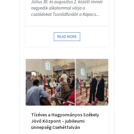
Július 30. és augusztus 2. között immár
negyedik alkalommal várja a
családokat Tusnádfürdőn a Kapocs...
READ MORE
Tízéves a Hagyományos Székely
Jövő Központ – jubileumi
ünnepség Csehétfalván