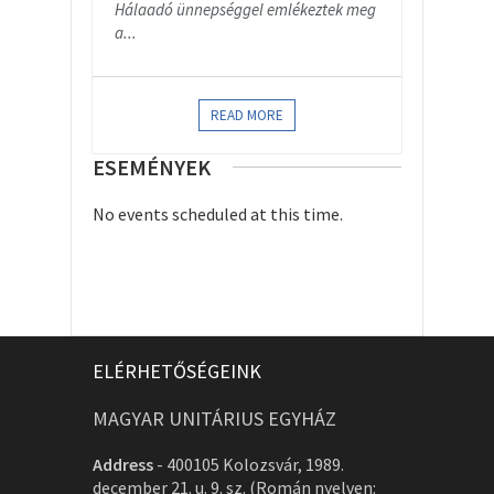
Hálaadó ünnepséggel emlékeztek meg
a...
READ MORE
ESEMÉNYEK
No events scheduled at this time.
ELÉRHETŐSÉGEINK
MAGYAR UNITÁRIUS EGYHÁZ
Address
-
400105 Kolozsvár, 1989.
december 21. u. 9. sz. (Román nyelven: