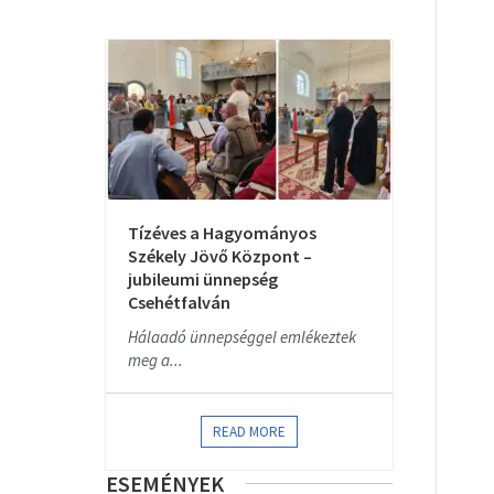
Tízéves a Hagyományos
Székely Jövő Központ –
jubileumi ünnepség
Csehétfalván
Hálaadó ünnepséggel emlékeztek
meg a...
READ MORE
ESEMÉNYEK