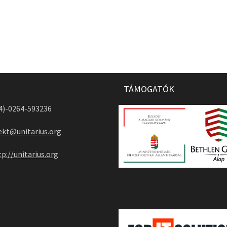
TÁMOGATÓK
04)-0264-593236
ekt@unitarius.org
tp://unitarius.org