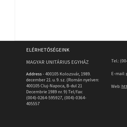
ELÉRHETŐSÉGEINK
Tel.: (0
MAGYAR UNITÁRIUS EGYHÁZ
E-mail:
Address
-
400105 Kolozsvár, 1989.
december 21. u. 9. sz. (Román nyelven:
400105 Cluj-Napoca, B-dul 21
Web:
ht
Decembrie 1989 nr. 9) Tel/fax:
(004)-0264-595927, (004)-0364-
405557