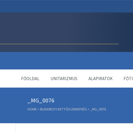
Unitárius Egyház Webol
FŐOLDAL
UNITARIZMUS
ALAPIRATOK
FŐTI
_MG_0076
HOME
>
BUKARESTI KETTŐS ÜNNEPSÉG
>
_MG_0076