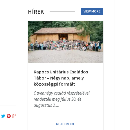
HÍREK
VIEW MORE
Kapocs Unitárius Családos
Tábor – Négy nap, amely
közösséggé formált
Ötvennégy család részvételével
rendezték meg július 30. és
augusztus 2....
READ MORE