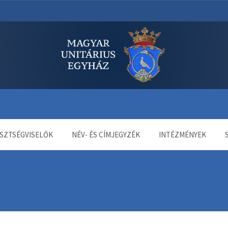
dala
SZTSÉGVISELŐK
NÉV- ÉS CÍMJEGYZÉK
INTÉZMÉNYEK