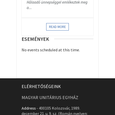
Hálaadó ünnepséggel emlékeztek meg
a...
READ MORE
ESEMÉNYEK
No events scheduled at this time.
ELÉRHETŐSÉGEINK
MAGYAR UNITÁRIUS EGYHÁZ
Address
-
400105 Kolozsvár, 1989.
december 21. u. 9. sz. (Román nyelven: