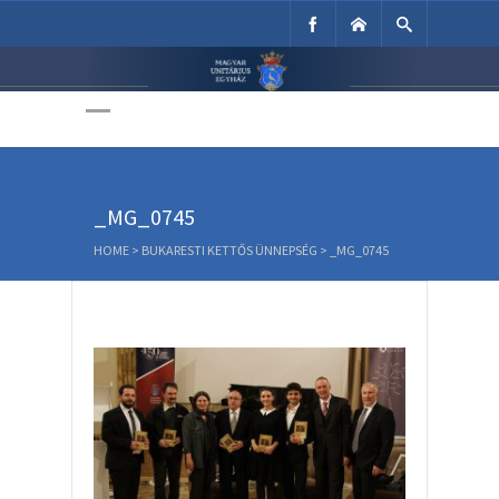
Unitárius Egyház
Weboldala
_MG_0745
HOME
>
BUKARESTI KETTŐS ÜNNEPSÉG
>
_MG_0745