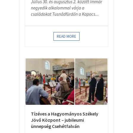
Július 30. és augusztus 2. között immár
negyedik alkalommal várja a
családokat Tusnádfürdőn a Kapocs...
READ MORE
Tízéves a Hagyományos Székely
Jövő Központ – jubileumi
ünnepség Csehétfalván