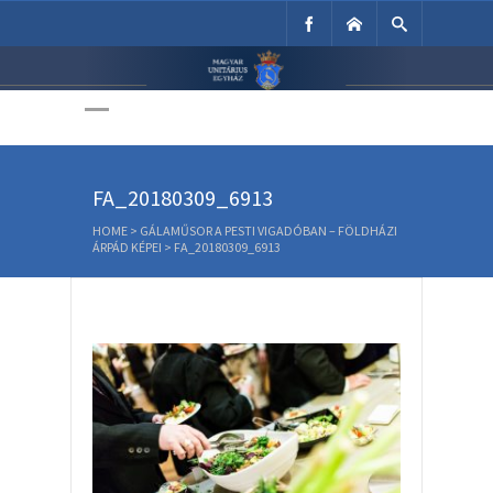
Unitárius Egyház
Weboldala
FA_20180309_6913
HOME
>
GÁLAMŰSOR A PESTI VIGADÓBAN – FÖLDHÁZI
ÁRPÁD KÉPEI
>
FA_20180309_6913