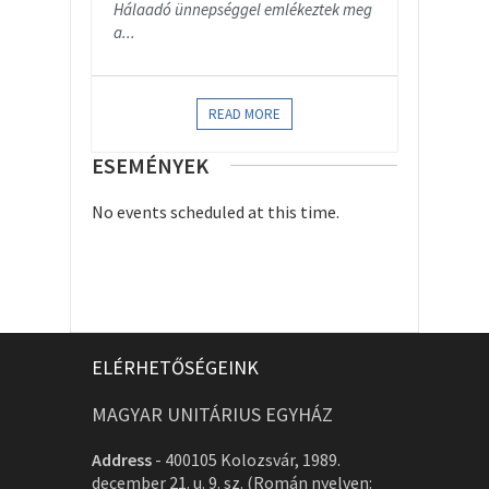
Hálaadó ünnepséggel emlékeztek meg
a...
READ MORE
ESEMÉNYEK
No events scheduled at this time.
ELÉRHETŐSÉGEINK
MAGYAR UNITÁRIUS EGYHÁZ
Address
-
400105 Kolozsvár, 1989.
december 21. u. 9. sz. (Román nyelven: