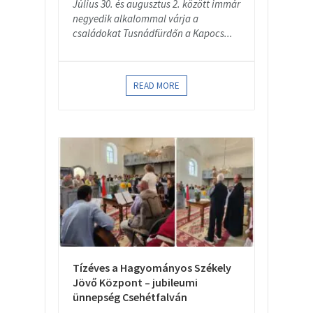
Július 30. és augusztus 2. között immár
negyedik alkalommal várja a
családokat Tusnádfürdőn a Kapocs...
READ MORE
Tízéves a Hagyományos Székely
Jövő Központ – jubileumi
ünnepség Csehétfalván