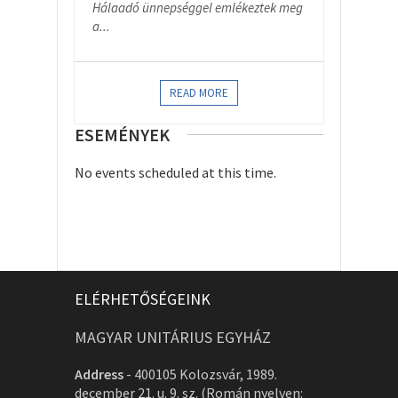
Hálaadó ünnepséggel emlékeztek meg
a...
READ MORE
ESEMÉNYEK
No events scheduled at this time.
ELÉRHETŐSÉGEINK
MAGYAR UNITÁRIUS EGYHÁZ
Address
-
400105 Kolozsvár, 1989.
december 21. u. 9. sz. (Román nyelven: