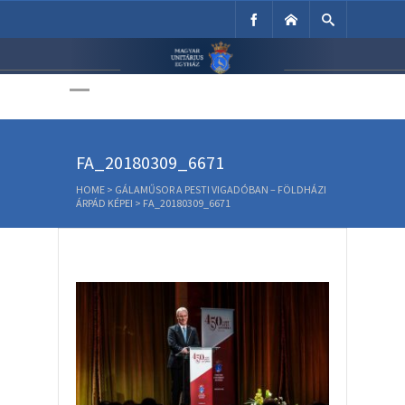
Unitárius Egyház
Weboldala
FA_20180309_6671
HOME
>
GÁLAMŰSOR A PESTI VIGADÓBAN – FÖLDHÁZI
ÁRPÁD KÉPEI
>
FA_20180309_6671