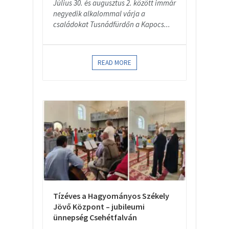
Július 30. és augusztus 2. között immár
negyedik alkalommal várja a
családokat Tusnádfürdőn a Kapocs...
READ MORE
Tízéves a Hagyományos Székely
Jövő Központ – jubileumi
ünnepség Csehétfalván