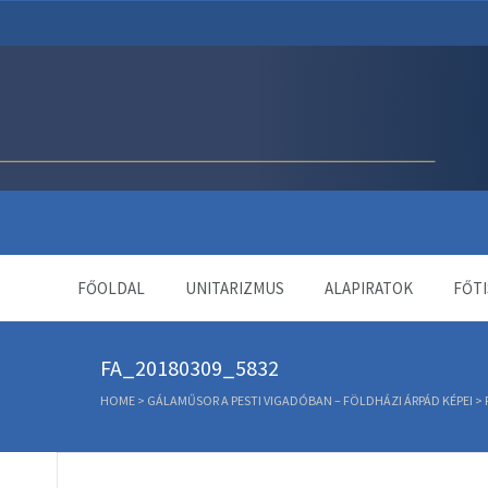
Unitárius Egyház Webol
FŐOLDAL
UNITARIZMUS
ALAPIRATOK
FŐTI
FA_20180309_5832
HOME
>
GÁLAMŰSOR A PESTI VIGADÓBAN – FÖLDHÁZI ÁRPÁD KÉPEI
>