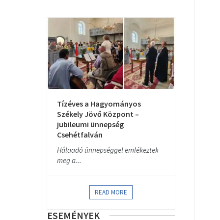
Tízéves a Hagyományos
Székely Jövő Központ –
jubileumi ünnepség
Csehétfalván
Hálaadó ünnepséggel emlékeztek
meg a...
READ MORE
ESEMÉNYEK