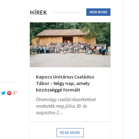
HÍREK
VIEW MORE
Kapocs Unitárius Családos
Tábor – Négy nap, amely
közösséggé formált
Ötvennégy család részvételével
rendezték meg július 30. és
augusztus 2....
READ MORE