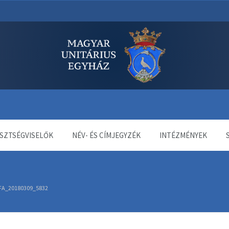
dala
SZTSÉGVISELŐK
NÉV- ÉS CÍMJEGYZÉK
INTÉZMÉNYEK
FA_20180309_5832