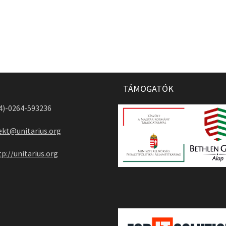
TÁMOGATÓK
04)-0264-593236
ekt@unitarius.org
tp://unitarius.org