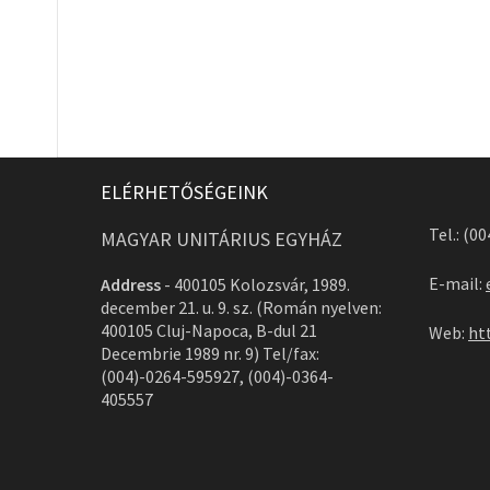
ELÉRHETŐSÉGEINK
Tel.: (0
MAGYAR UNITÁRIUS EGYHÁZ
E-mail:
Address
-
400105 Kolozsvár, 1989.
december 21. u. 9. sz. (Román nyelven:
400105 Cluj-Napoca, B-dul 21
Web:
ht
Decembrie 1989 nr. 9) Tel/fax:
(004)-0264-595927, (004)-0364-
405557