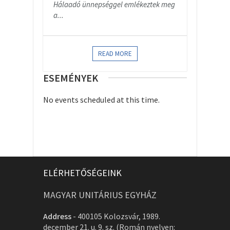
Hálaadó ünnepséggel emlékeztek meg
a...
READ MORE
ESEMÉNYEK
No events scheduled at this time.
ELÉRHETŐSÉGEINK
MAGYAR UNITÁRIUS EGYHÁZ
Address
-
400105 Kolozsvár, 1989.
december 21. u. 9. sz. (Román nyelven: