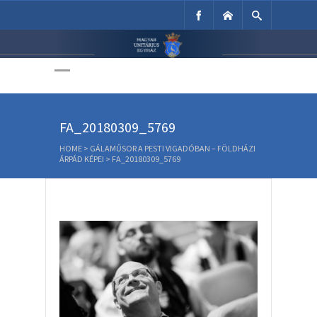
Unitárius Egyház
Weboldala
FA_20180309_5769
HOME
>
GÁLAMŰSOR A PESTI VIGADÓBAN – FÖLDHÁZI
ÁRPÁD KÉPEI
>
FA_20180309_5769