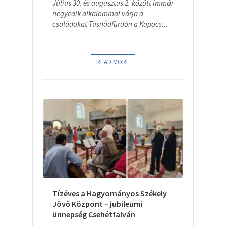
Július 30. és augusztus 2. között immár
negyedik alkalommal várja a
családokat Tusnádfürdőn a Kapocs...
READ MORE
Tízéves a Hagyományos Székely
Jövő Központ – jubileumi
ünnepség Csehétfalván