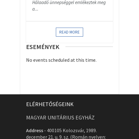
Hálaadó ünnepséggel emlékeztek meg
a...
READ MORE
ESEMÉNYEK
No events scheduled at this time.
ELÉRHETŐSÉGEINK
MAGYAR UNITÁRIUS EGYHÁZ
Address
-
400105 Kolozsvár, 1989.
december 21. u. 9. sz. (Román nyelven: