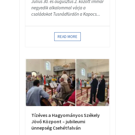
Július 30. és augusztus 2. között immár
negyedik alkalommal várja a
családokat Tusnádfürdőn a Kapocs...
READ MORE
Tízéves a Hagyományos Székely
Jövő Központ – jubileumi
ünnepség Csehétfalván