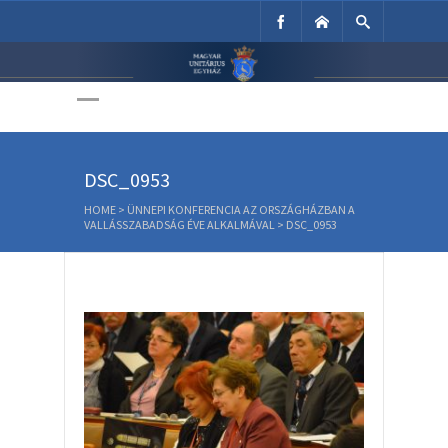
Unitárius Egyház
Weboldala
DSC_0953
HOME
>
ÜNNEPI KONFERENCIA AZ ORSZÁGHÁZBAN A
VALLÁSSZABADSÁG ÉVE ALKALMÁVAL
>
DSC_0953