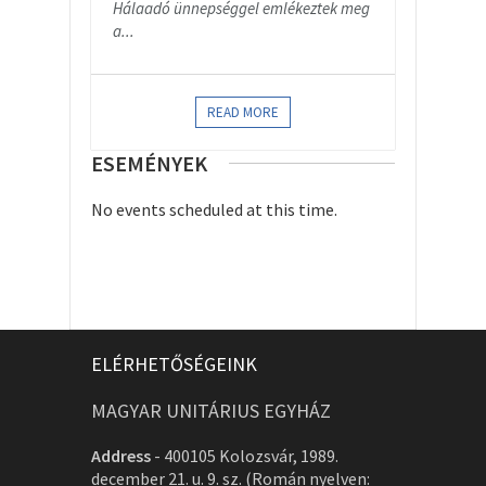
Hálaadó ünnepséggel emlékeztek meg
a...
READ MORE
ESEMÉNYEK
No events scheduled at this time.
ELÉRHETŐSÉGEINK
MAGYAR UNITÁRIUS EGYHÁZ
Address
-
400105 Kolozsvár, 1989.
december 21. u. 9. sz. (Román nyelven: