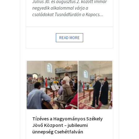
Július 30. és augusztus 2. között immár
negyedik alkalommal várja a
családokat Tusnádfürdőn a Kapocs...
READ MORE
Tízéves a Hagyományos Székely
Jövő Központ – jubileumi
ünnepség Csehétfalván