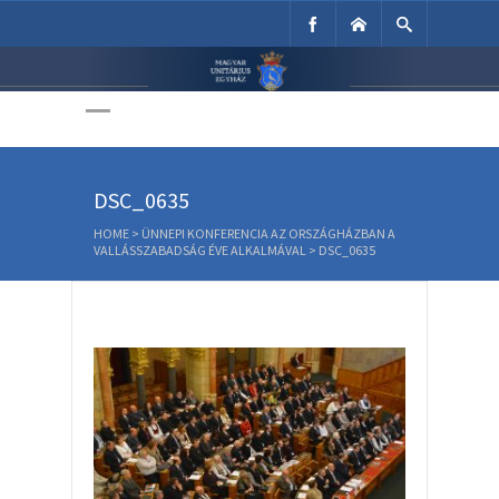
Unitárius Egyház
Weboldala
DSC_0635
HOME
>
ÜNNEPI KONFERENCIA AZ ORSZÁGHÁZBAN A
VALLÁSSZABADSÁG ÉVE ALKALMÁVAL
>
DSC_0635