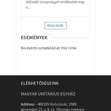
Hálaadó ünnepséggel emlékeztek meg
a...
READ MORE
ESEMÉNYEK
No events scheduled at this time.
ELÉRHETŐSÉGEINK
MAGYAR UNITÁRIUS EGYHÁZ
Address
-
400105 Kolozsvár, 1989.
december 21. u. 9. sz. (Román nyelven: