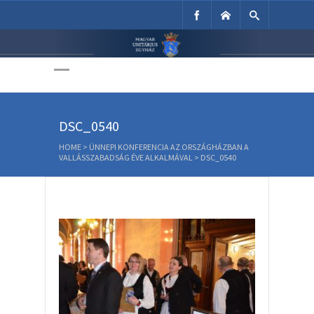
Unitárius Egyház
Weboldala
DSC_0540
HOME
>
ÜNNEPI KONFERENCIA AZ ORSZÁGHÁZBAN A
VALLÁSSZABADSÁG ÉVE ALKALMÁVAL
>
DSC_0540