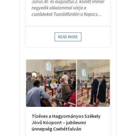
Július 30. és augusztus 2. között immár
negyedik alkalommal várja a
családokat Tusnádfürdőn a Kapocs...
READ MORE
Tízéves a Hagyományos Székely
Jövő Központ – jubileumi
ünnepség Csehétfalván