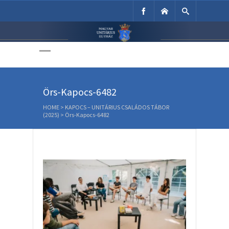
Unitárius Egyház
Weboldala
Örs-Kapocs-6482
HOME
>
KAPOCS – UNITÁRIUS CSALÁDOS TÁBOR
(2025)
>
Örs-Kapocs-6482