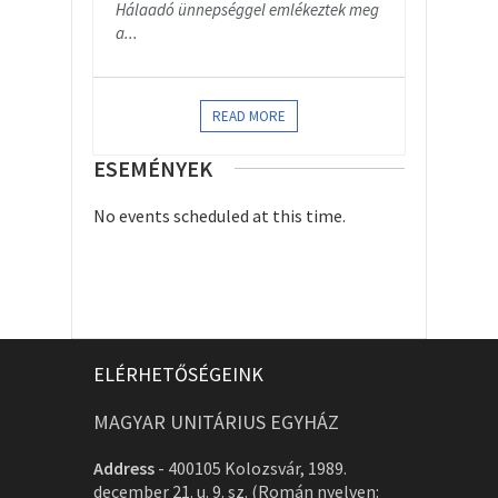
Hálaadó ünnepséggel emlékeztek meg
a...
READ MORE
ESEMÉNYEK
No events scheduled at this time.
ELÉRHETŐSÉGEINK
MAGYAR UNITÁRIUS EGYHÁZ
Address
-
400105 Kolozsvár, 1989.
december 21. u. 9. sz. (Román nyelven: