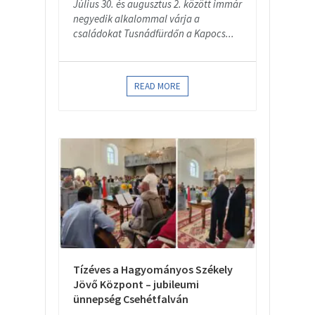
Július 30. és augusztus 2. között immár
negyedik alkalommal várja a
családokat Tusnádfürdőn a Kapocs...
READ MORE
Tízéves a Hagyományos Székely
Jövő Központ – jubileumi
ünnepség Csehétfalván