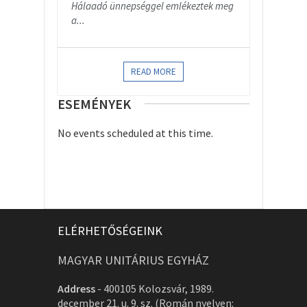
Hálaadó ünnepséggel emlékeztek meg
a...
READ MORE
ESEMÉNYEK
No events scheduled at this time.
ELÉRHETŐSÉGEINK
MAGYAR UNITÁRIUS EGYHÁZ
Address
-
400105 Kolozsvár, 1989.
december 21. u. 9. sz. (Román nyelven: