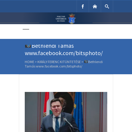
Unitárius Egyház
Weboldala
Bethlendi Tamás
www.facebook.com/bitsphoto/
HOME
>
KIRÁLY FERENC KITÜNTETÉSE
>
Bethlendi
Tamás www.facebook.com/bitsphoto/