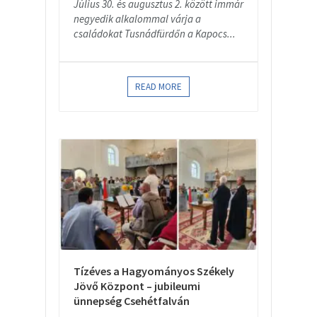
Július 30. és augusztus 2. között immár
negyedik alkalommal várja a
családokat Tusnádfürdőn a Kapocs...
READ MORE
Tízéves a Hagyományos Székely
Jövő Központ – jubileumi
ünnepség Csehétfalván