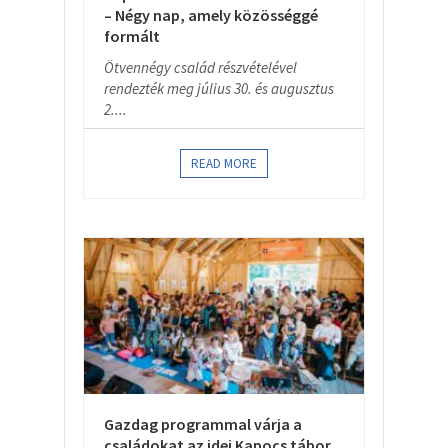
– Négy nap, amely közösséggé
formált
Ötvennégy család részvételével
rendezték meg július 30. és augusztus
2....
READ MORE
Gazdag programmal várja a
családokat az idei Kapocs tábor