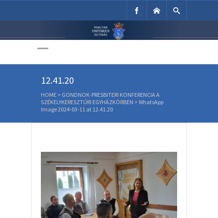
Unitárius Egyház
Weboldala
WhatsApp Image 2024-03-11 at
12.41.20
HOME
>
GONDNOK-PRESBITERI KONFERENCIA A
SZÉKELYKERESZTÚRI EGYHÁZKÖRBEN
>
WhatsApp
Image 2024-03-11 at 12.41.20