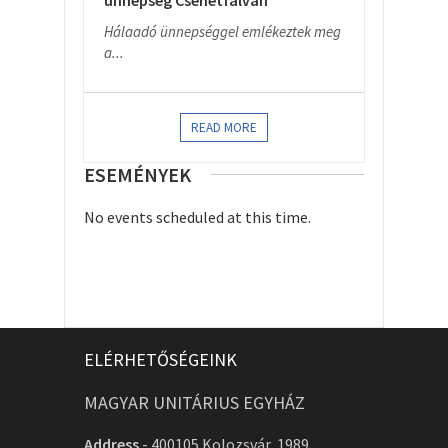
ünnepség Csehétfalván
Hálaadó ünnepséggel emlékeztek meg
a...
READ MORE
ESEMÉNYEK
No events scheduled at this time.
ELÉRHETŐSÉGEINK
MAGYAR UNITÁRIUS EGYHÁZ
Address
-
400105 Kolozsvár, 1989.