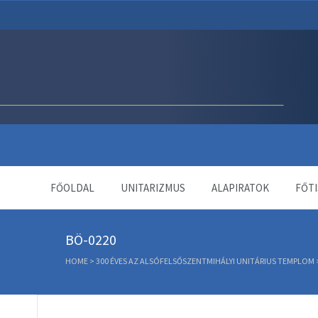
Unitárius Egyház Webol
FŐOLDAL
UNITARIZMUS
ALAPIRATOK
FŐTI
BÖ-0220
HOME
>
300 ÉVES AZ ALSÓFELSŐSZENTMIHÁLYI UNITÁRIUS TEMPLOM