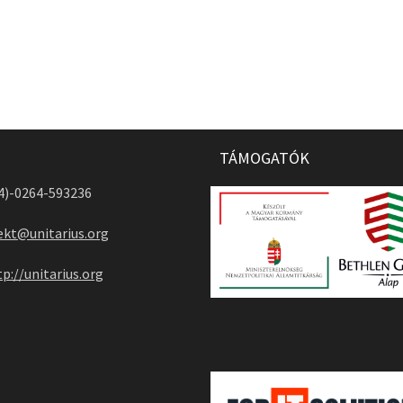
TÁMOGATÓK
04)-0264-593236
ekt@unitarius.org
tp://unitarius.org