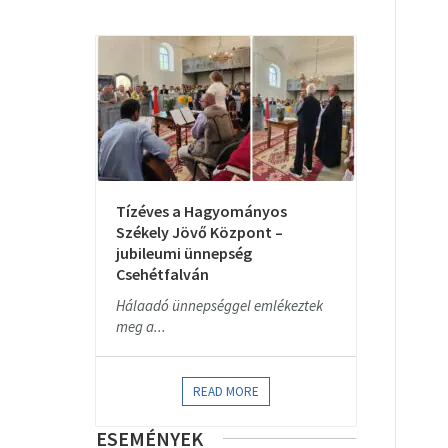
Tízéves a Hagyományos
Székely Jövő Központ –
jubileumi ünnepség
Csehétfalván
Hálaadó ünnepséggel emlékeztek
meg a...
READ MORE
ESEMÉNYEK