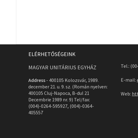
ELÉRHETŐSÉGEINK
Tel.: (0
MAGYAR UNITÁRIUS EGYHÁZ
E-mail:
Address
-
400105 Kolozsvár, 1989.
december 21. u. 9. sz. (Román nyelven:
400105 Cluj-Napoca, B-dul 21
Web:
ht
Decembrie 1989 nr. 9) Tel/fax:
(004)-0264-595927, (004)-0364-
405557