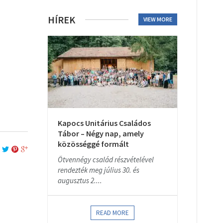
HÍREK
VIEW MORE
Kapocs Unitárius Családos
Tábor – Négy nap, amely
közösséggé formált
Ötvennégy család részvételével
rendezték meg július 30. és
augusztus 2....
READ MORE