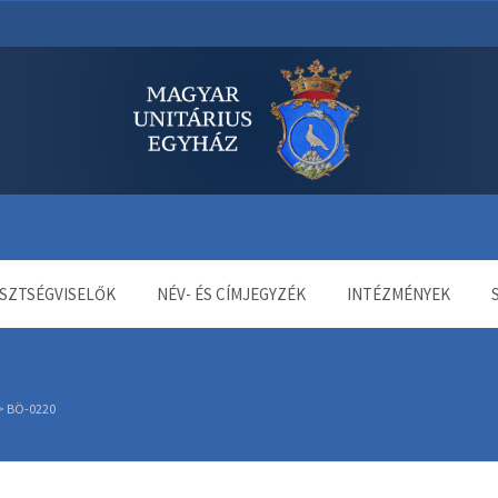
dala
SZTSÉGVISELŐK
NÉV- ÉS CÍMJEGYZÉK
INTÉZMÉNYEK
>
BÖ-0220