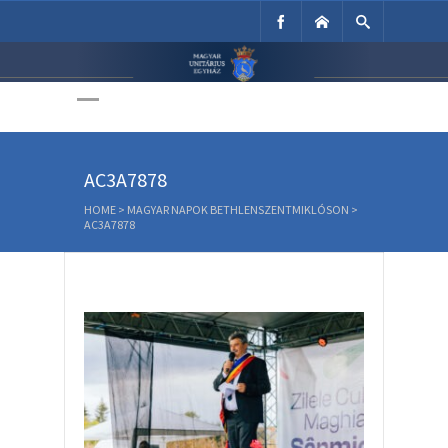
Unitárius Egyház
Weboldala
AC3A7878
HOME
>
MAGYAR NAPOK BETHLENSZENTMIKLÓSON
>
AC3A7878