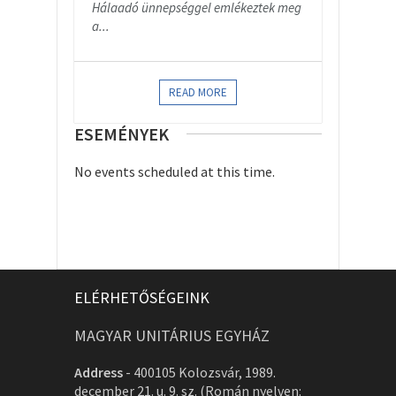
Hálaadó ünnepséggel emlékeztek meg
a...
READ MORE
ESEMÉNYEK
No events scheduled at this time.
ELÉRHETŐSÉGEINK
MAGYAR UNITÁRIUS EGYHÁZ
Address
-
400105 Kolozsvár, 1989.
december 21. u. 9. sz. (Román nyelven: