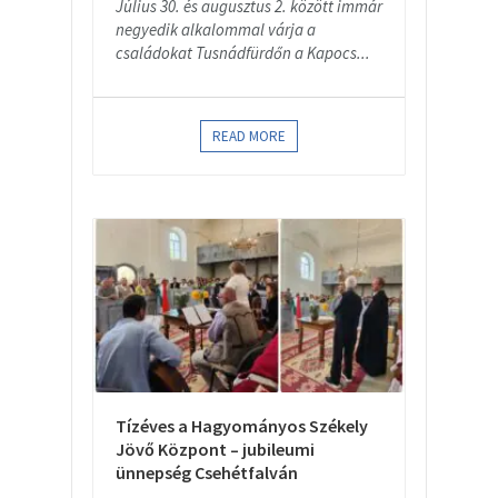
Július 30. és augusztus 2. között immár
negyedik alkalommal várja a
családokat Tusnádfürdőn a Kapocs...
READ MORE
Tízéves a Hagyományos Székely
Jövő Központ – jubileumi
ünnepség Csehétfalván