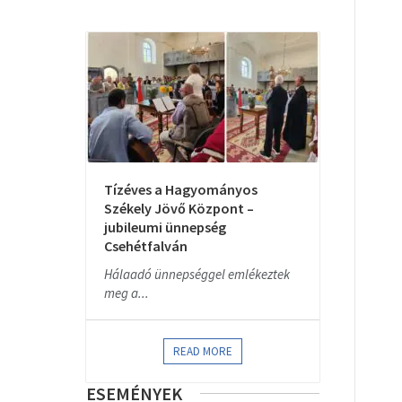
Tízéves a Hagyományos
Székely Jövő Központ –
jubileumi ünnepség
Csehétfalván
Hálaadó ünnepséggel emlékeztek
meg a...
READ MORE
ESEMÉNYEK