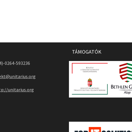
TÁMOGATÓK
04)-0264-593236
ekt@unitarius.org
tp://unitarius.org