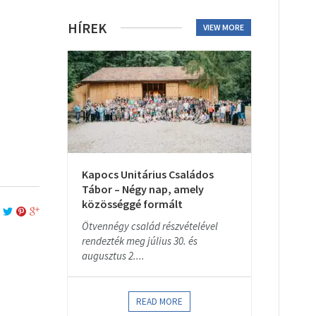
HÍREK
VIEW MORE
Kapocs Unitárius Családos
Tábor – Négy nap, amely
közösséggé formált
Ötvennégy család részvételével
rendezték meg július 30. és
augusztus 2....
READ MORE