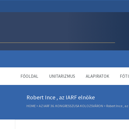
Unitárius Egyház Webol
FŐOLDAL
UNITARIZMUS
ALAPIRATOK
FŐTI
Robert Ince , az IARF elnöke
HOME
>
AZ IARF 36. KONGRESSZUSA KOLOZSVÁRON
>
Robert Ince , az