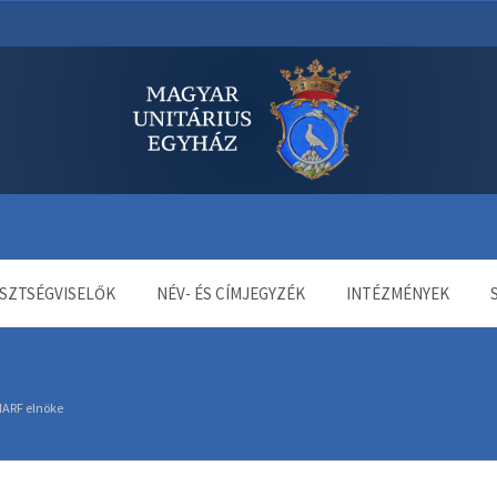
dala
SZTSÉGVISELŐK
NÉV- ÉS CÍMJEGYZÉK
INTÉZMÉNYEK
 IARF elnöke