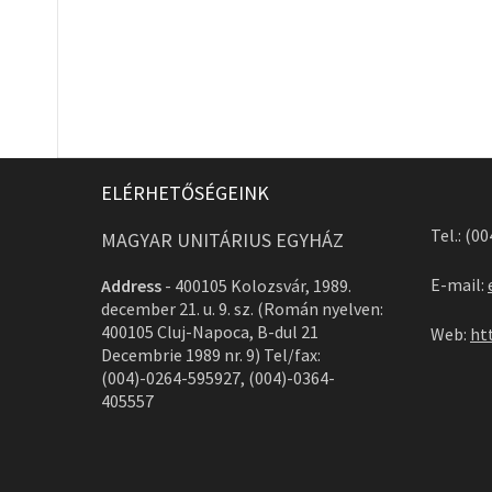
ELÉRHETŐSÉGEINK
Tel.: (0
MAGYAR UNITÁRIUS EGYHÁZ
E-mail:
Address
-
400105 Kolozsvár, 1989.
december 21. u. 9. sz. (Román nyelven:
400105 Cluj-Napoca, B-dul 21
Web:
ht
Decembrie 1989 nr. 9) Tel/fax:
(004)-0264-595927, (004)-0364-
405557