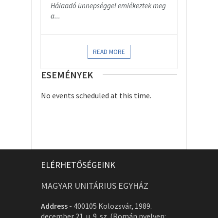
Hálaadó ünnepséggel emlékeztek meg
a...
READ MORE
ESEMÉNYEK
No events scheduled at this time.
ELÉRHETŐSÉGEINK
MAGYAR UNITÁRIUS EGYHÁZ
Address
-
400105 Kolozsvár, 1989.
december 21. u. 9. sz. (Román nyelven: