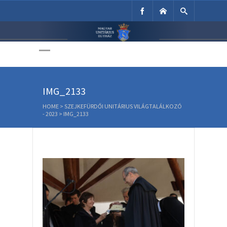
Unitárius Egyház
Weboldala
IMG_2133
HOME
>
SZEJKEFÜRDŐI UNITÁRIUS VILÁGTALÁLKOZÓ
- 2023
>
IMG_2133