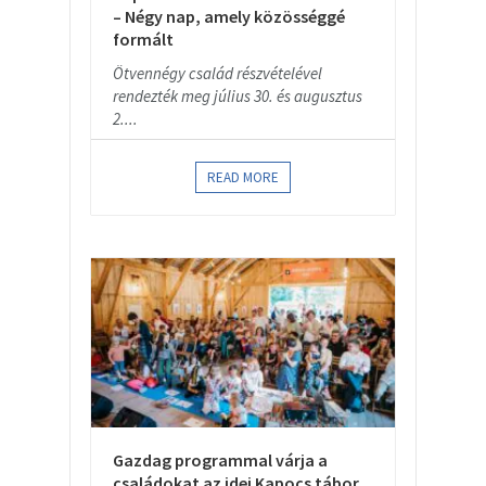
– Négy nap, amely közösséggé
formált
Ötvennégy család részvételével
rendezték meg július 30. és augusztus
2....
READ MORE
Gazdag programmal várja a
családokat az idei Kapocs tábor