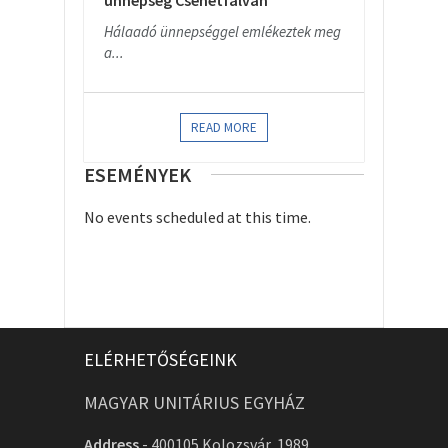
ünnepség Csehétfalván
Hálaadó ünnepséggel emlékeztek meg
a...
READ MORE
ESEMÉNYEK
No events scheduled at this time.
ELÉRHETŐSÉGEINK
MAGYAR UNITÁRIUS EGYHÁZ
Address
-
400105 Kolozsvár, 1989.