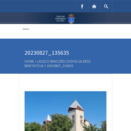
Unitárius Egyház
Weboldala
20230827_135635
HOME
>
LÁSZLÓ-BENCZÉDI ZSÓFIA LELKÉSZ
BEIKTATÓJA
>
20230827_135635