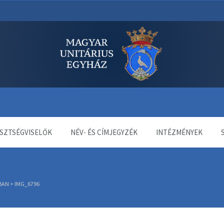
dala
SZTSÉGVISELŐK
NÉV- ÉS CÍMJEGYZÉK
INTÉZMÉNYEK
BAN
>
IMG_6796