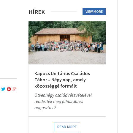
HÍREK
VIEW MORE
Kapocs Unitárius Családos
Tábor – Négy nap, amely
közösséggé formált
Ötvennégy család részvételével
rendezték meg július 30. és
augusztus 2....
READ MORE