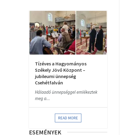
Tízéves a Hagyományos
Székely Jövő Központ –
jubileumi ünnepség
Csehétfalván
Hálaadó ünnepséggel emlékeztek
meg a...
READ MORE
ESEMÉNYEK