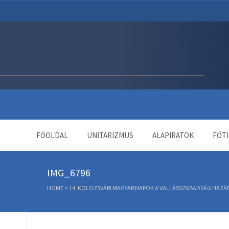
Unitárius Egyház Webol
FŐOLDAL
UNITARIZMUS
ALAPIRATOK
FŐTI
IMG_6796
HOME
>
14. KOLOZSVÁRI MAGYAR NAPOK A VALLÁSSZABADSÁG HÁZÁ