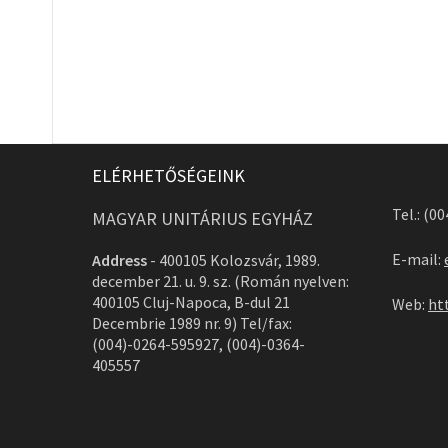
ELÉRHETŐSÉGEINK
Tel.: (0
MAGYAR UNITÁRIUS EGYHÁZ
E-mail:
Address
-
400105 Kolozsvár, 1989.
december 21. u. 9. sz. (Román nyelven:
400105 Cluj-Napoca, B-dul 21
Web:
ht
Decembrie 1989 nr. 9) Tel/fax:
(004)-0264-595927, (004)-0364-
405557