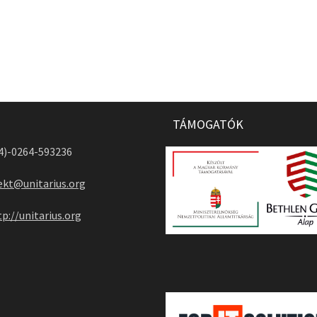
TÁMOGATÓK
04)-0264-593236
ekt@unitarius.org
tp://unitarius.org