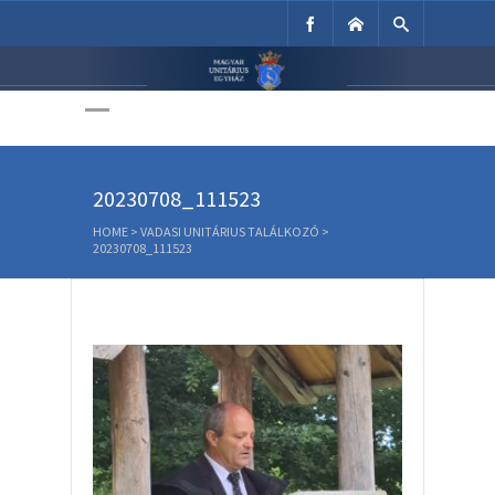
Unitárius Egyház
Weboldala
20230708_111523
HOME
>
VADASI UNITÁRIUS TALÁLKOZÓ
>
20230708_111523