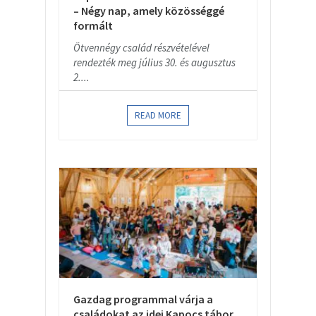
– Négy nap, amely közösséggé
formált
Ötvennégy család részvételével
rendezték meg július 30. és augusztus
2....
READ MORE
Gazdag programmal várja a
családokat az idei Kapocs tábor