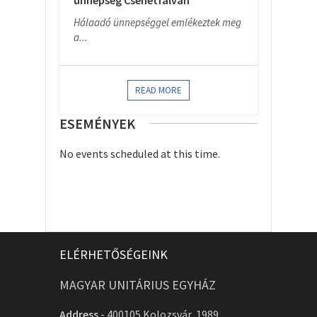
ünnepség Csehétfalván
Hálaadó ünnepséggel emlékeztek meg
a...
READ MORE
ESEMÉNYEK
No events scheduled at this time.
ELÉRHETŐSÉGEINK
MAGYAR UNITÁRIUS EGYHÁZ
Address
-
400105 Kolozsvár, 1989.