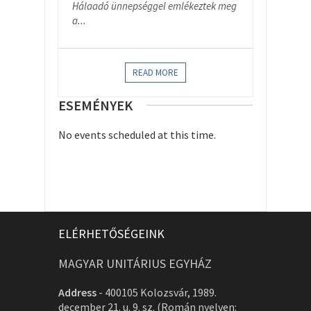
Hálaadó ünnepséggel emlékeztek meg
a...
READ MORE
ESEMÉNYEK
No events scheduled at this time.
ELÉRHETŐSÉGEINK
MAGYAR UNITÁRIUS EGYHÁZ
Address
-
400105 Kolozsvár, 1989.
december 21. u. 9. sz. (Román nyelven: