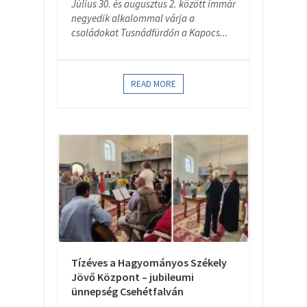
Július 30. és augusztus 2. között immár
negyedik alkalommal várja a
családokat Tusnádfürdőn a Kapocs...
READ MORE
Tízéves a Hagyományos Székely
Jövő Központ – jubileumi
ünnepség Csehétfalván