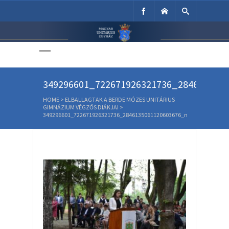
Unitárius Egyház
Weboldala
349296601_722671926321736_284613506
HOME
>
ELBALLAGTAK A BERDE MÓZES UNITÁRIUS
GIMNÁZIUM VÉGZŐS DIÁKJAI
>
349296601_722671926321736_2846135061120603676_n