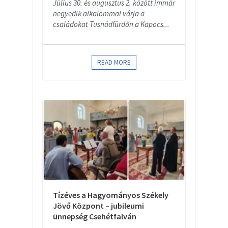
Július 30. és augusztus 2. között immár
negyedik alkalommal várja a
családokat Tusnádfürdőn a Kapocs...
READ MORE
Tízéves a Hagyományos Székely
Jövő Központ – jubileumi
ünnepség Csehétfalván