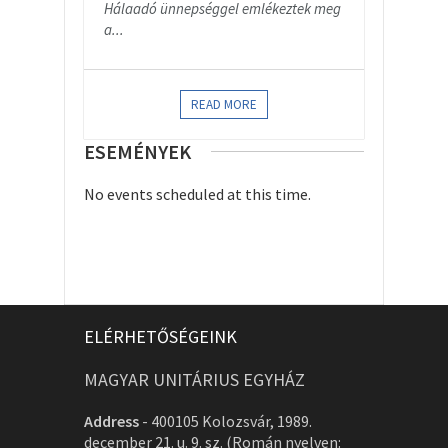
Hálaadó ünnepséggel emlékeztek meg
a...
READ MORE
ESEMÉNYEK
No events scheduled at this time.
ELÉRHETŐSÉGEINK
MAGYAR UNITÁRIUS EGYHÁZ
Address
-
400105 Kolozsvár, 1989.
december 21. u. 9. sz. (Román nyelven: