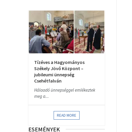
Tízéves a Hagyományos
Székely Jövő Központ –
jubileumi ünnepség
Csehétfalván
Hálaadó ünnepséggel emlékeztek
meg a...
READ MORE
ESEMÉNYEK