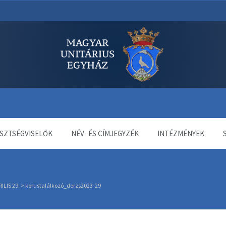
dala
SZTSÉGVISELŐK
NÉV- ÉS CÍMJEGYZÉK
INTÉZMÉNYEK
LIS 29.
>
korustalálkozó_derzs2023-29