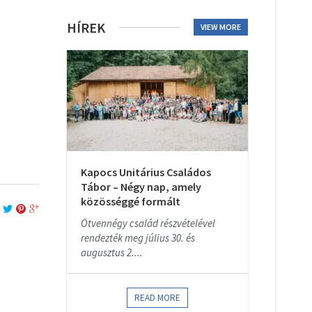
HÍREK
VIEW MORE
Kapocs Unitárius Családos
Tábor – Négy nap, amely
közösséggé formált
Ötvennégy család részvételével
rendezték meg július 30. és
augusztus 2....
READ MORE