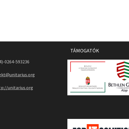
TÁMOGATÓK
04)-0264-593236
ekt@unitarius.org
tp://unitarius.org