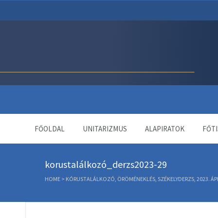
Unitárius Egyház Webol
FŐOLDAL
UNITARIZMUS
ALAPIRATOK
FŐTI
korustalálkozó_derzs2023-29
HOME
>
KÓRUSTALÁLKOZÓ, ÖRÖMÉNEKLÉS, SZÉKELYDERZS, 2023. ÁPRI