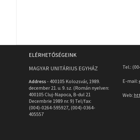
ELÉRHETŐSÉGEINK
Tel.: (0
MAGYAR UNITÁRIUS EGYHÁZ
E-mail:
Address
-
400105 Kolozsvár, 1989.
december 21. u. 9. sz. (Román nyelven:
400105 Cluj-Napoca, B-dul 21
Web:
ht
Decembrie 1989 nr. 9) Tel/fax:
(004)-0264-595927, (004)-0364-
405557