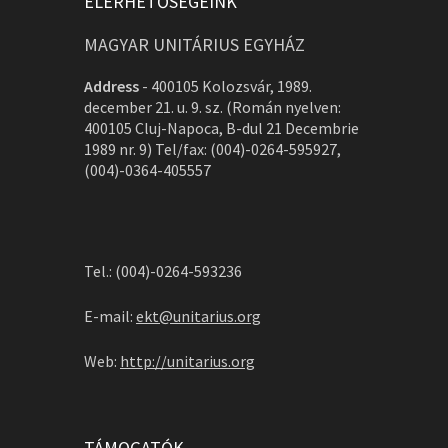
ELÉRHETŐSÉGEINK
MAGYAR UNITÁRIUS EGYHÁZ
Address
-
400105 Kolozsvár, 1989.
december 21. u. 9. sz. (Román nyelven:
400105 Cluj-Napoca, B-dul 21 Decembrie
1989 nr. 9) Tel/fax: (004)-0264-595927,
(004)-0364-405557
Tel.: (004)-0264-593236
E-mail:
ekt@unitarius.org
Web:
http://unitarius.org
TÁMOGATÓK