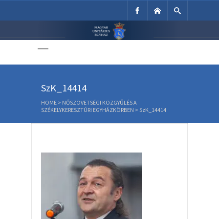
Unitárius Egyház
Weboldala
SzK_14414
HOME
>
NŐSZÖVETSÉGI KÖZGYŰLÉS A
SZÉKELYKERESZTÚRI EGYHÁZKÖRBEN
>
SzK_14414