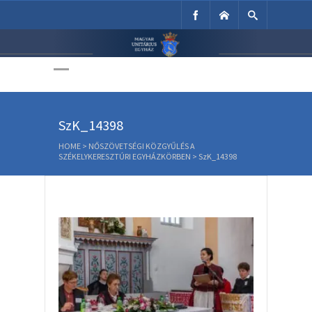
Unitárius Egyház
Weboldala
SzK_14398
HOME
>
NŐSZÖVETSÉGI KÖZGYŰLÉS A
SZÉKELYKERESZTÚRI EGYHÁZKÖRBEN
>
SzK_14398