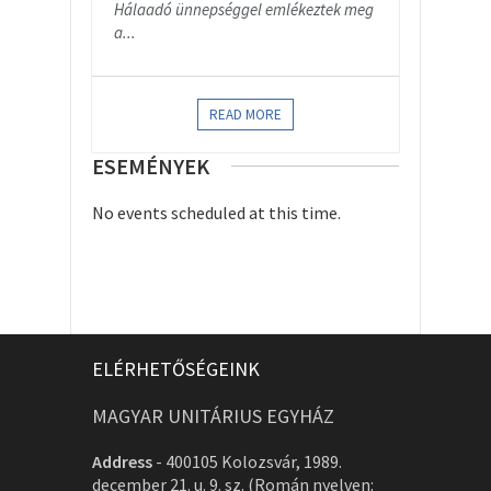
Hálaadó ünnepséggel emlékeztek meg
a...
READ MORE
ESEMÉNYEK
No events scheduled at this time.
ELÉRHETŐSÉGEINK
MAGYAR UNITÁRIUS EGYHÁZ
Address
-
400105 Kolozsvár, 1989.
december 21. u. 9. sz. (Román nyelven: