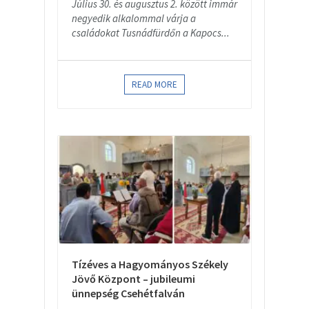
Július 30. és augusztus 2. között immár
negyedik alkalommal várja a
családokat Tusnádfürdőn a Kapocs...
READ MORE
Tízéves a Hagyományos Székely
Jövő Központ – jubileumi
ünnepség Csehétfalván