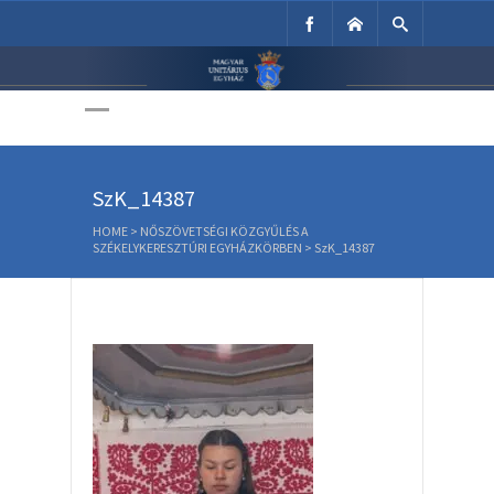
Unitárius Egyház
Weboldala
SzK_14387
HOME
>
NŐSZÖVETSÉGI KÖZGYŰLÉS A
SZÉKELYKERESZTÚRI EGYHÁZKÖRBEN
>
SzK_14387