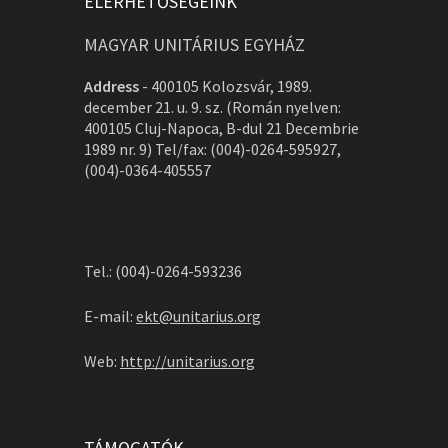
ELÉRHETŐSÉGEINK
MAGYAR UNITÁRIUS EGYHÁZ
Address
-
400105 Kolozsvár, 1989.
december 21. u. 9. sz. (Román nyelven:
400105 Cluj-Napoca, B-dul 21 Decembrie
1989 nr. 9) Tel/fax: (004)-0264-595927,
(004)-0364-405557
Tel.: (004)-0264-593236
E-mail:
ekt@unitarius.org
Web:
http://unitarius.org
TÁMOGATÓK