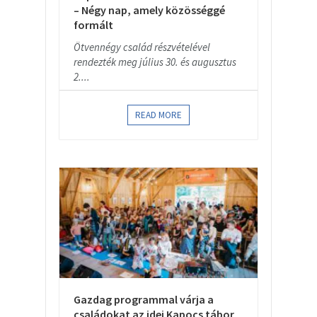
– Négy nap, amely közösséggé
formált
Ötvennégy család részvételével
rendezték meg július 30. és augusztus
2....
READ MORE
Gazdag programmal várja a
családokat az idei Kapocs tábor