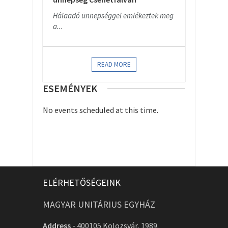
Hálaadó ünnepséggel emlékeztek meg
a...
READ MORE
ESEMÉNYEK
No events scheduled at this time.
ELÉRHETŐSÉGEINK
MAGYAR UNITÁRIUS EGYHÁZ
Address
-
400105 Kolozsvár, 1989.