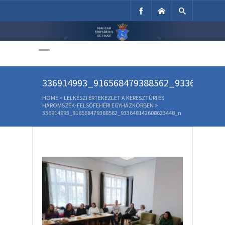
Unitárius Egyház
Weboldala
336914993_916568479388562_933648142
HOME
>
LELKÉSZI ÉRTEKEZLET A KERESZTÚRI ÉS
HÁROMSZÉK-FELSŐFEHÉRI EGYHÁZKÖRBEN
>
336914993_916568479388562_933648142608623448_n