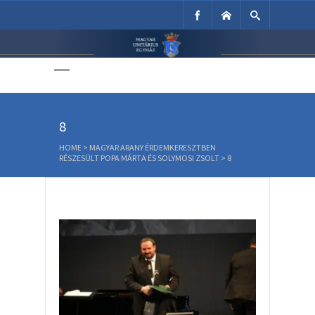
Unitárius Egyház
Weboldala
8
HOME
>
MAGYAR ARANY ÉRDEMKERESZTBEN
RÉSZESÜLT POPA MÁRTA ÉS SOLYMOSI ZSOLT
>
8