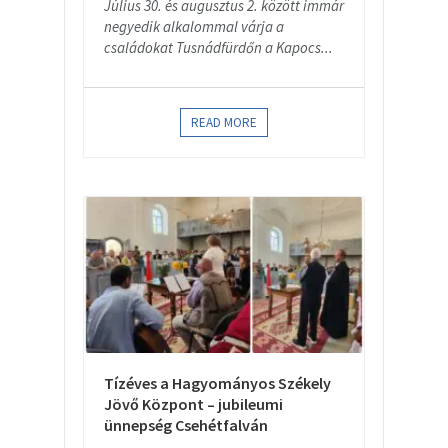
Július 30. és augusztus 2. között immár
negyedik alkalommal várja a
családokat Tusnádfürdőn a Kapocs...
READ MORE
Tízéves a Hagyományos Székely
Jövő Központ – jubileumi
ünnepség Csehétfalván