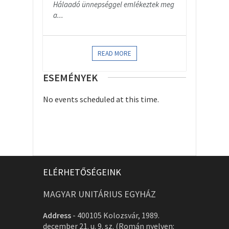
Hálaadó ünnepséggel emlékeztek meg
a...
READ MORE
ESEMÉNYEK
No events scheduled at this time.
ELÉRHETŐSÉGEINK
MAGYAR UNITÁRIUS EGYHÁZ
Address
-
400105 Kolozsvár, 1989.
december 21. u. 9. sz. (Román nyelven: