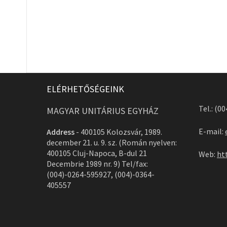
ELÉRHETŐSÉGEINK
Tel.: (0
MAGYAR UNITÁRIUS EGYHÁZ
E-mail:
Address
-
400105 Kolozsvár, 1989.
december 21. u. 9. sz. (Román nyelven:
400105 Cluj-Napoca, B-dul 21
Web:
ht
Decembrie 1989 nr. 9) Tel/fax:
(004)-0264-595927, (004)-0364-
405557