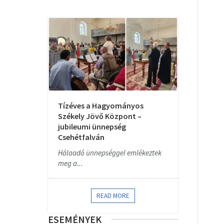
Tízéves a Hagyományos
Székely Jövő Központ –
jubileumi ünnepség
Csehétfalván
Hálaadó ünnepséggel emlékeztek
meg a...
READ MORE
ESEMÉNYEK