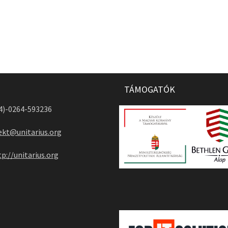
TÁMOGATÓK
04)-0264-593236
ekt@unitarius.org
tp://unitarius.org