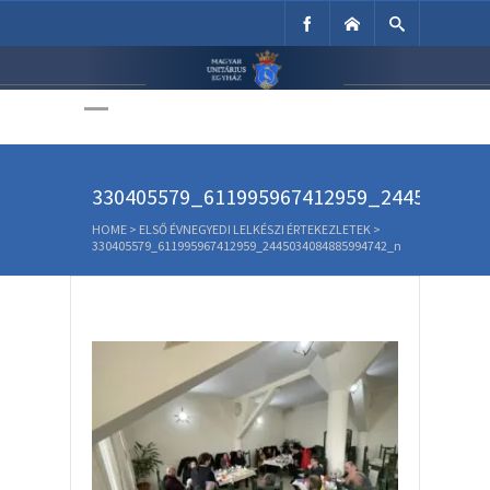
Unitárius Egyház
Weboldala
330405579_611995967412959_244503408
HOME
>
ELSŐ ÉVNEGYEDI LELKÉSZI ÉRTEKEZLETEK
>
330405579_611995967412959_2445034084885994742_n