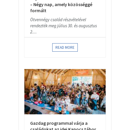
– Négy nap, amely közösséggé
formált
Ötvennégy család részvételével
rendezték meg július 30. és augusztus
2....
READ MORE
Gazdag programmal várja a
családokat az idei Kapocs tábor