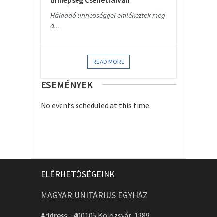
ünnepség Csehétfalván
Hálaadó ünnepséggel emlékeztek meg
a...
READ MORE
ESEMÉNYEK
No events scheduled at this time.
ELÉRHETŐSÉGEINK
MAGYAR UNITÁRIUS EGYHÁZ
Address
-
400105 Kolozsvár, 1989.