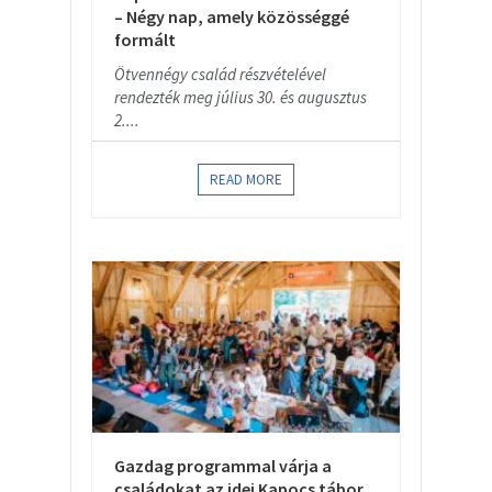
– Négy nap, amely közösséggé
formált
Ötvennégy család részvételével
rendezték meg július 30. és augusztus
2....
READ MORE
Gazdag programmal várja a
családokat az idei Kapocs tábor