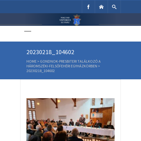
Unitárius Egyház
Weboldala
20230218_104602
HOME
>
GONDNOK-PRESBITERI TALÁLKOZÓ A
HÁROMSZÉKI-FELSŐFEHÉRI EGYHÁZKÖRBEN
>
20230218_104602