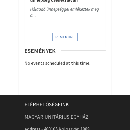
ünnepség Csehétfalván
Hálaadó ünnepséggel emlékeztek meg
a...
READ MORE
ESEMÉNYEK
No events scheduled at this time.
ELÉRHETŐSÉGEINK
MAGYAR UNITÁRIUS EGYHÁZ
Address
-
400105 Kolozsvár, 1989.