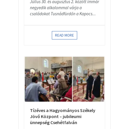
Július 30. és augusztus 2. között immár
negyedik alkalommal várja a
családokat Tusnádfürdőn a Kapocs...
READ MORE
Tízéves a Hagyományos Székely
Jövő Központ – jubileumi
ünnepség Csehétfalván