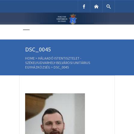
Unitárius Egyház
Weboldala
DSC_0045
HOME
>
HÁLAADÓ ISTENTISZTELET -
SZÉKELYUDVARHELY-BELVÁROSI UNITÁRIUS
EGYHÁZKÖZSÉG
>
DSC_0045