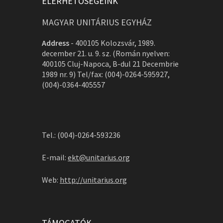
ELÉRHETŐSÉGEINK
MAGYAR UNITÁRIUS EGYHÁZ
Address
-
400105 Kolozsvár, 1989.
december 21. u. 9. sz. (Román nyelven:
400105 Cluj-Napoca, B-dul 21 Decembrie
1989 nr. 9) Tel/fax: (004)-0264-595927,
(004)-0364-405557
Tel.: (004)-0264-593236
E-mail:
ekt@unitarius.org
Web:
http://unitarius.org
TÁMOGATÓK