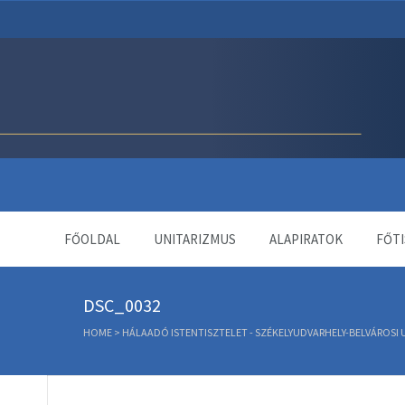
Unitárius Egyház Webol
FŐOLDAL
UNITARIZMUS
ALAPIRATOK
FŐTI
DSC_0032
HOME
>
HÁLAADÓ ISTENTISZTELET - SZÉKELYUDVARHELY-BELVÁROSI