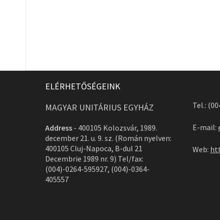
ELÉRHETŐSÉGEINK
Tel.: (0
MAGYAR UNITÁRIUS EGYHÁZ
E-mail:
Address
-
400105 Kolozsvár, 1989.
december 21. u. 9. sz. (Román nyelven:
400105 Cluj-Napoca, B-dul 21
Web:
ht
Decembrie 1989 nr. 9) Tel/fax:
(004)-0264-595927, (004)-0364-
405557