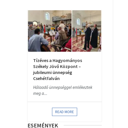
Tízéves a Hagyományos
Székely Jövő Központ –
jubileumi ünnepség
Csehétfalván
Hálaadó ünnepséggel emlékeztek
meg a...
READ MORE
ESEMÉNYEK