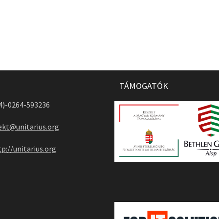
TÁMOGATÓK
04)-0264-593236
ekt@unitarius.org
tp://unitarius.org