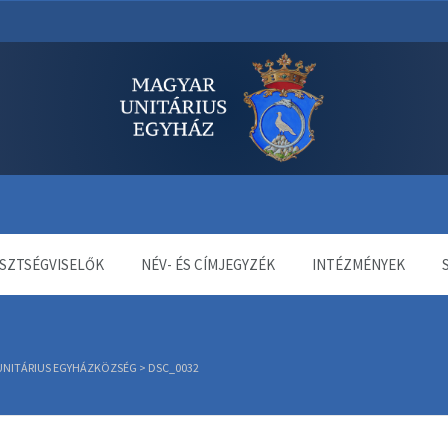
dala
SZTSÉGVISELŐK
NÉV- ÉS CÍMJEGYZÉK
INTÉZMÉNYEK
 UNITÁRIUS EGYHÁZKÖZSÉG
>
DSC_0032