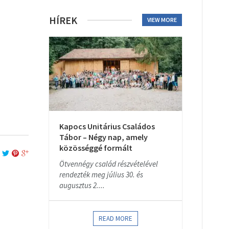
HÍREK
VIEW MORE
Kapocs Unitárius Családos
Tábor – Négy nap, amely
közösséggé formált
Ötvennégy család részvételével
rendezték meg július 30. és
augusztus 2....
READ MORE