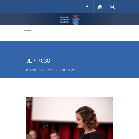
Unitárius Egyház
Weboldala
JLP-7038
HOME
>
ODFIE GÁLA
>
JLP-7038