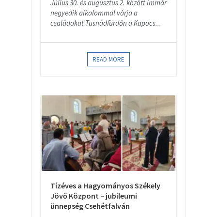
Július 30. és augusztus 2. között immár
negyedik alkalommal várja a
családokat Tusnádfürdőn a Kapocs...
READ MORE
Tízéves a Hagyományos Székely
Jövő Központ – jubileumi
ünnepség Csehétfalván