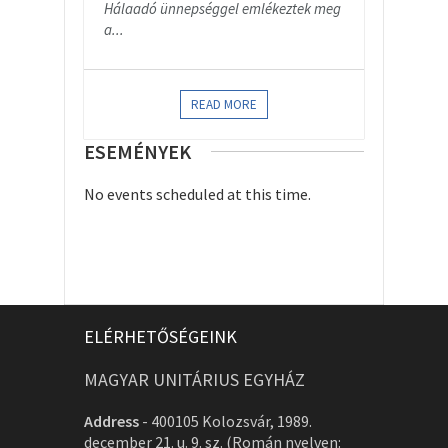
Hálaadó ünnepséggel emlékeztek meg
a...
READ MORE
ESEMÉNYEK
No events scheduled at this time.
ELÉRHETŐSÉGEINK
MAGYAR UNITÁRIUS EGYHÁZ
Address
-
400105 Kolozsvár, 1989.
december 21. u. 9. sz. (Román nyelven: