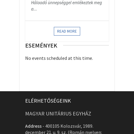
Hálaadó ünnepséggel emlékeztek meg
a...
READ MORE
ESEMÉNYEK
No events scheduled at this time.
ELÉRHETŐSÉGEINK
MAGYAR UNITÁRIUS EGYHÁZ
Address
-
400105 Kolozsvár, 1989.
december 21. u. 9. sz. (Román nyelven: