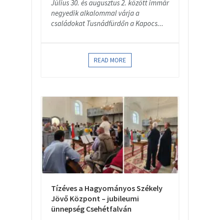
Július 30. és augusztus 2. között immár
negyedik alkalommal várja a
családokat Tusnádfürdőn a Kapocs...
READ MORE
Tízéves a Hagyományos Székely
Jövő Központ – jubileumi
ünnepség Csehétfalván