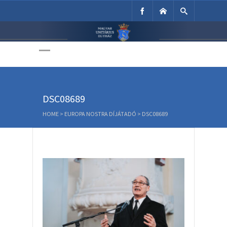
Unitárius Egyház
Weboldala
DSC08689
HOME
>
EUROPA NOSTRA DÍJÁTADÓ
>
DSC08689