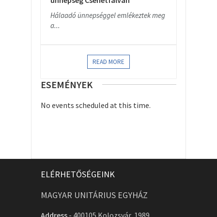
ünnepség Csehétfalván
Hálaadó ünnepséggel emlékeztek meg
a...
READ MORE
ESEMÉNYEK
No events scheduled at this time.
ELÉRHETŐSÉGEINK
MAGYAR UNITÁRIUS EGYHÁZ
Address
-
400105 Kolozsvár, 1989.