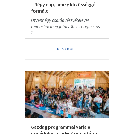
– Négy nap, amely közösséggé
formált
Ötvennégy család részvételével
rendezték meg július 30. és augusztus
2....
READ MORE
Gazdag programmal várja a
családokat az idei Kapocs tábor