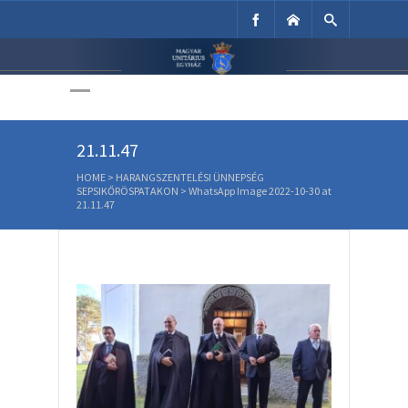
Unitárius Egyház
Weboldala
WhatsApp Image 2022-10-30 at
21.11.47
HOME
>
HARANGSZENTELÉSI ÜNNEPSÉG
SEPSIKŐRÖSPATAKON
>
WhatsApp Image 2022-10-30 at
21.11.47