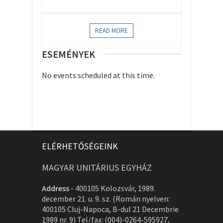
READ MORE
ESEMÉNYEK
No events scheduled at this time.
ELÉRHETŐSÉGEINK
MAGYAR UNITÁRIUS EGYHÁZ
Address
-
400105 Kolozsvár, 1989.
december 21. u. 9. sz. (Román nyelven:
400105 Cluj-Napoca, B-dul 21 Decembrie
1989 nr. 9) Tel/fax: (004)-0264-595927,