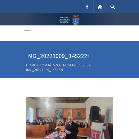
Unitárius Egyház
Weboldala
IMG_20221009_145222f
HOME
>
KOMJÁTSZEGI MEGEMLÉKEZÉS
>
IMG_20221009_145222f