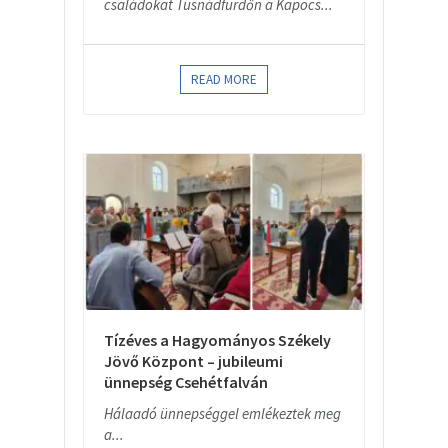
családokat Tusnádfürdőn a Kapocs...
READ MORE
Tízéves a Hagyományos Székely
Jövő Központ – jubileumi
ünnepség Csehétfalván
Hálaadó ünnepséggel emlékeztek meg
a...