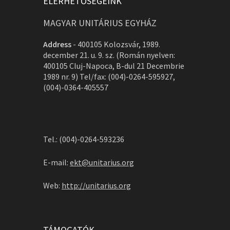
ELÉRHETŐSÉGEINK
MAGYAR UNITÁRIUS EGYHÁZ
Address
-
400105 Kolozsvár, 1989.
december 21. u. 9. sz. (Román nyelven:
400105 Cluj-Napoca, B-dul 21 Decembrie
1989 nr. 9) Tel/fax: (004)-0264-595927,
(004)-0364-405557
Tel.: (004)-0264-593236
E-mail:
ekt@unitarius.org
Web:
http://unitarius.org
TÁMOGATÓK