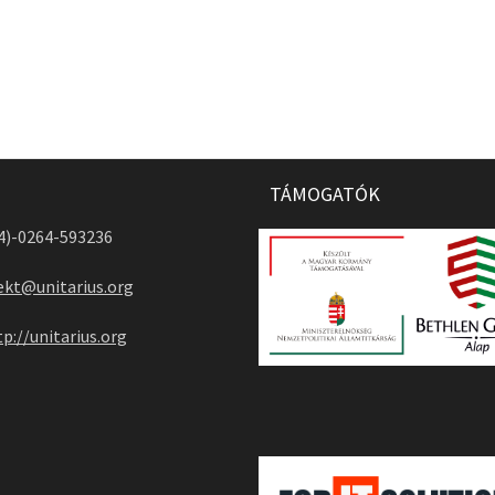
TÁMOGATÓK
04)-0264-593236
ekt@unitarius.org
tp://unitarius.org