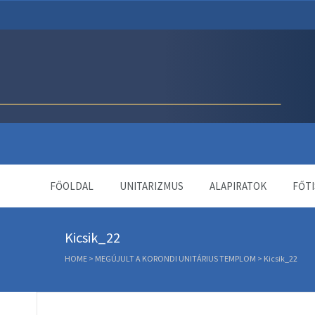
Unitárius Egyház Webol
FŐOLDAL
UNITARIZMUS
ALAPIRATOK
FŐTI
Kicsik_22
HOME
>
MEGÚJULT A KORONDI UNITÁRIUS TEMPLOM
>
Kicsik_22