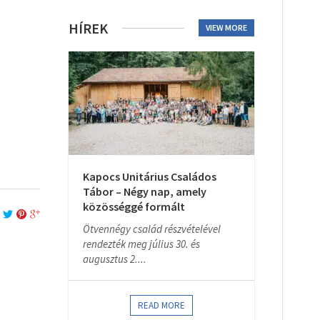
HÍREK
VIEW MORE
Kapocs Unitárius Családos
Tábor – Négy nap, amely
közösséggé formált
Ötvennégy család részvételével
rendezték meg július 30. és
augusztus 2....
READ MORE