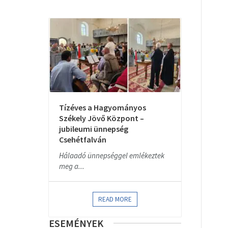
Tízéves a Hagyományos
Székely Jövő Központ –
jubileumi ünnepség
Csehétfalván
Hálaadó ünnepséggel emlékeztek
meg a...
READ MORE
ESEMÉNYEK