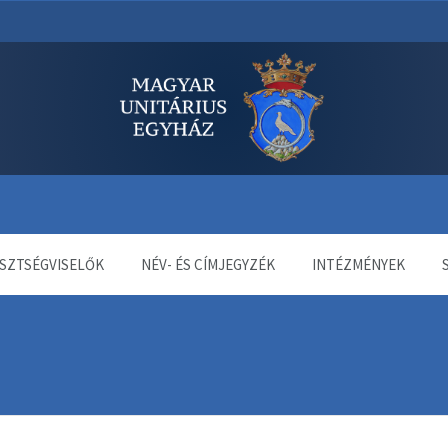
dala
SZTSÉGVISELŐK
NÉV- ÉS CÍMJEGYZÉK
INTÉZMÉNYEK