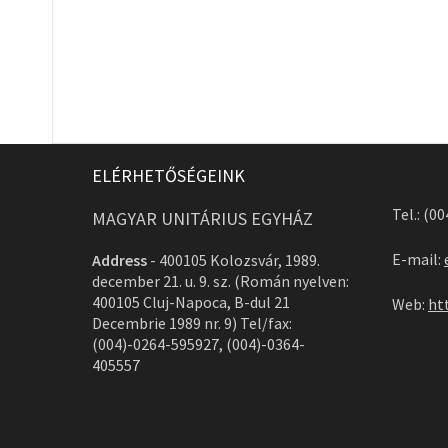
ELÉRHETŐSÉGEINK
Tel.: (0
MAGYAR UNITÁRIUS EGYHÁZ
E-mail:
Address
-
400105 Kolozsvár, 1989.
december 21. u. 9. sz. (Román nyelven:
400105 Cluj-Napoca, B-dul 21
Web:
ht
Decembrie 1989 nr. 9) Tel/fax:
(004)-0264-595927, (004)-0364-
405557