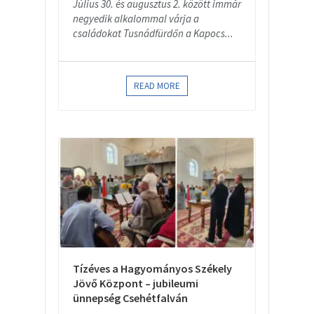
Július 30. és augusztus 2. között immár
negyedik alkalommal várja a
családokat Tusnádfürdőn a Kapocs...
READ MORE
Tízéves a Hagyományos Székely
Jövő Központ – jubileumi
ünnepség Csehétfalván