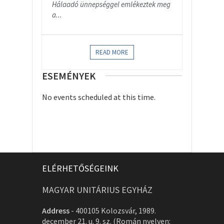
Hálaadó ünnepséggel emlékeztek meg
a...
READ MORE
ESEMÉNYEK
No events scheduled at this time.
ELÉRHETŐSÉGEINK
MAGYAR UNITÁRIUS EGYHÁZ
Address
-
400105 Kolozsvár, 1989.
december 21. u. 9. sz. (Román nyelven: