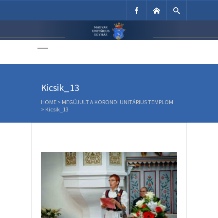
Unitárius Egyház
Weboldala
Kicsik_13
HOME
>
MEGÚJULT A KORONDI UNITÁRIUS TEMPLOM
>
Kicsik_13