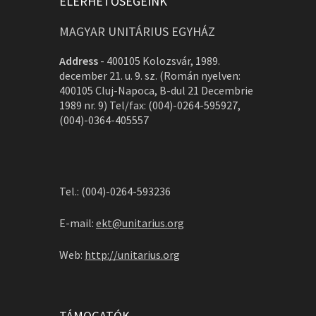
ELÉRHETŐSÉGEINK
MAGYAR UNITÁRIUS EGYHÁZ
Address
-
400105 Kolozsvár, 1989.
december 21. u. 9. sz. (Román nyelven:
400105 Cluj-Napoca, B-dul 21 Decembrie
1989 nr. 9) Tel/fax: (004)-0264-595927,
(004)-0364-405557
Tel.: (004)-0264-593236
E-mail:
ekt@unitarius.org
Web:
http://unitarius.org
TÁMOGATÓK