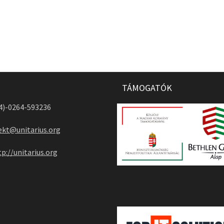
TÁMOGATÓK
04)-0264-593236
ekt@unitarius.org
tp://unitarius.org