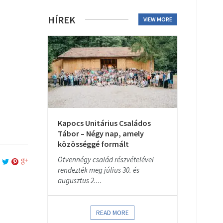
HÍREK
VIEW MORE
Kapocs Unitárius Családos
Tábor – Négy nap, amely
közösséggé formált
Ötvennégy család részvételével
rendezték meg július 30. és
augusztus 2....
READ MORE