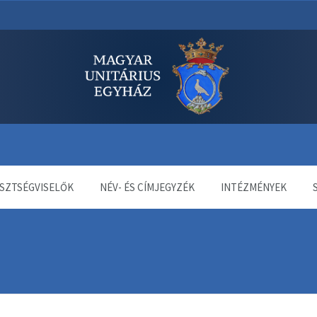
dala
SZTSÉGVISELŐK
NÉV- ÉS CÍMJEGYZÉK
INTÉZMÉNYEK