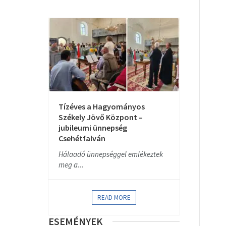
Tízéves a Hagyományos
Székely Jövő Központ –
jubileumi ünnepség
Csehétfalván
Hálaadó ünnepséggel emlékeztek
meg a...
READ MORE
ESEMÉNYEK