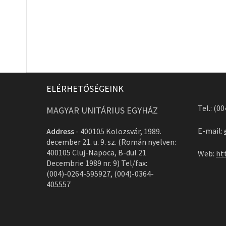
ELÉRHETŐSÉGEINK
Tel.: (0
MAGYAR UNITÁRIUS EGYHÁZ
E-mail:
Address
-
400105 Kolozsvár, 1989.
december 21. u. 9. sz. (Román nyelven:
400105 Cluj-Napoca, B-dul 21
Web:
ht
Decembrie 1989 nr. 9) Tel/fax:
(004)-0264-595927, (004)-0364-
405557