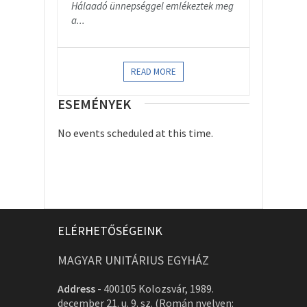
Hálaadó ünnepséggel emlékeztek meg
a...
READ MORE
ESEMÉNYEK
No events scheduled at this time.
ELÉRHETŐSÉGEINK
MAGYAR UNITÁRIUS EGYHÁZ
Address
-
400105 Kolozsvár, 1989.
december 21. u. 9. sz. (Román nyelven: