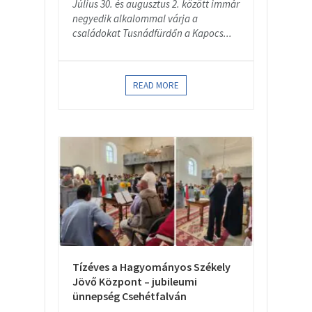
Július 30. és augusztus 2. között immár
negyedik alkalommal várja a
családokat Tusnádfürdőn a Kapocs...
READ MORE
Tízéves a Hagyományos Székely
Jövő Központ – jubileumi
ünnepség Csehétfalván