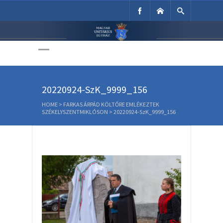
Unitárius Egyház
Weboldala
20220924-SzK_9999_156
HOME
>
FARKAS ÁRPÁD KÖLTŐRE EMLÉKEZTEK
SZÉKELYSZENTMIKLÓSON
>
20220924-SzK_9999_156