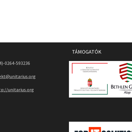
TÁMOGATÓK
04)-0264-593236
ekt@unitarius.org
tp://unitarius.org