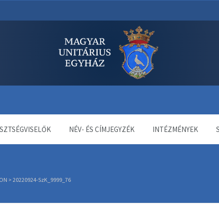
dala
SZTSÉGVISELŐK
NÉV- ÉS CÍMJEGYZÉK
INTÉZMÉNYEK
SON
>
20220924-SzK_9999_76