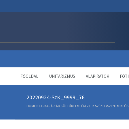
Unitárius Egyház Webol
FŐOLDAL
UNITARIZMUS
ALAPIRATOK
FŐTI
20220924-SzK_9999_76
HOME
>
FARKAS ÁRPÁD KÖLTŐRE EMLÉKEZTEK SZÉKELYSZENTMIKLÓ