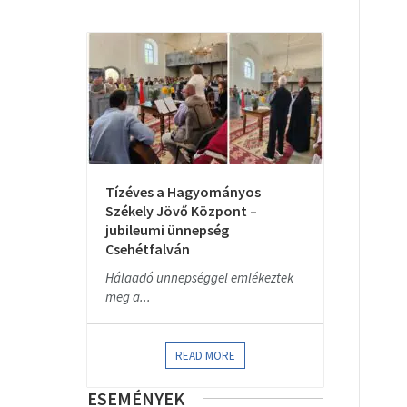
Tízéves a Hagyományos
Székely Jövő Központ –
jubileumi ünnepség
Csehétfalván
Hálaadó ünnepséggel emlékeztek
meg a...
READ MORE
ESEMÉNYEK