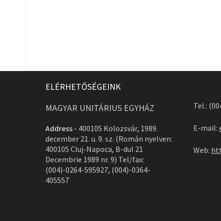
ELÉRHETŐSÉGEINK
Tel.: (0
MAGYAR UNITÁRIUS EGYHÁZ
E-mail:
Address
-
400105 Kolozsvár, 1989.
december 21. u. 9. sz. (Román nyelven:
400105 Cluj-Napoca, B-dul 21
Web:
ht
Decembrie 1989 nr. 9) Tel/fax:
(004)-0264-595927, (004)-0364-
405557