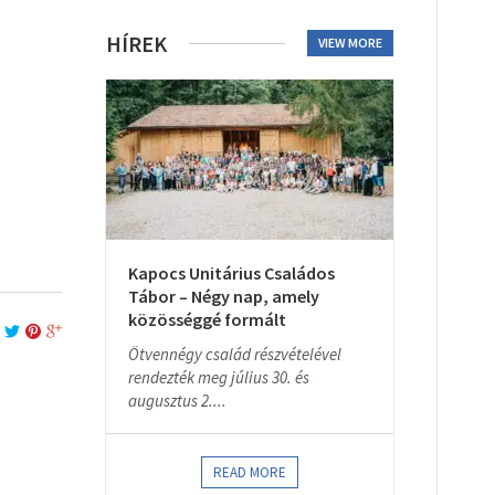
HÍREK
VIEW MORE
Kapocs Unitárius Családos
Tábor – Négy nap, amely
közösséggé formált
Ötvennégy család részvételével
rendezték meg július 30. és
augusztus 2....
READ MORE