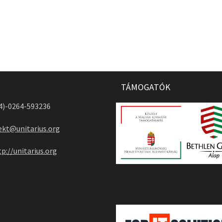
TÁMOGATÓK
04)-0264-593236
ekt@unitarius.org
tp://unitarius.org