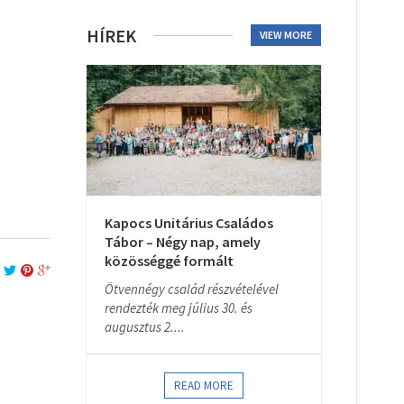
HÍREK
VIEW MORE
Kapocs Unitárius Családos
Tábor – Négy nap, amely
közösséggé formált
Ötvennégy család részvételével
rendezték meg július 30. és
augusztus 2....
READ MORE