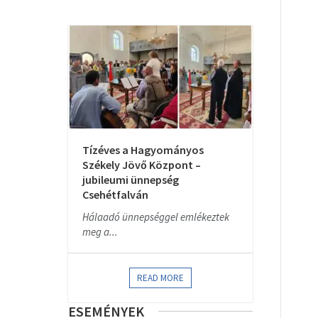
Tízéves a Hagyományos
Székely Jövő Központ –
jubileumi ünnepség
Csehétfalván
Hálaadó ünnepséggel emlékeztek
meg a...
READ MORE
ESEMÉNYEK