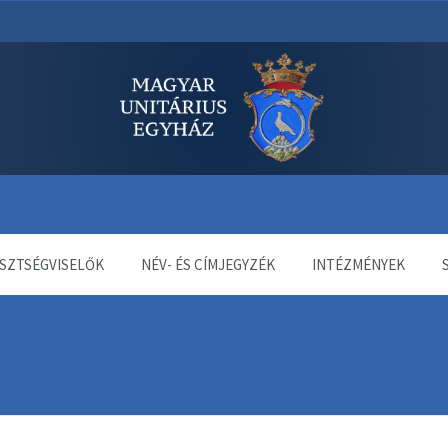
dala
SZTSÉGVISELŐK
NÉV- ÉS CÍMJEGYZÉK
INTÉZMÉNYEK