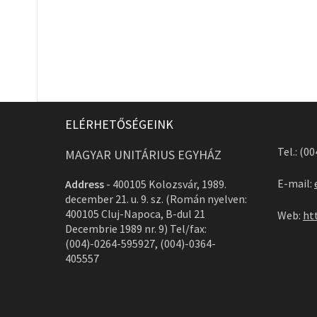
ELÉRHETŐSÉGEINK
Tel.: (0
MAGYAR UNITÁRIUS EGYHÁZ
E-mail:
Address
-
400105 Kolozsvár, 1989.
december 21. u. 9. sz. (Román nyelven:
400105 Cluj-Napoca, B-dul 21
Web:
ht
Decembrie 1989 nr. 9) Tel/fax:
(004)-0264-595927, (004)-0364-
405557