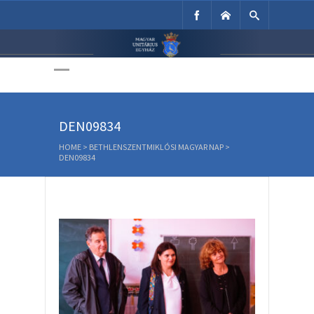
Unitárius Egyház
Weboldala
DEN09834
HOME
>
BETHLENSZENTMIKLÓSI MAGYAR NAP
>
DEN09834