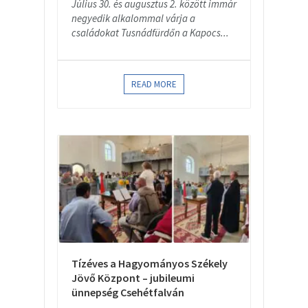
Július 30. és augusztus 2. között immár
negyedik alkalommal várja a
családokat Tusnádfürdőn a Kapocs...
READ MORE
Tízéves a Hagyományos Székely
Jövő Központ – jubileumi
ünnepség Csehétfalván