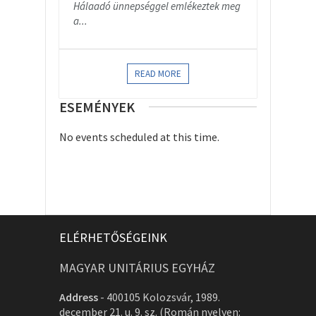
Hálaadó ünnepséggel emlékeztek meg
a...
READ MORE
ESEMÉNYEK
No events scheduled at this time.
ELÉRHETŐSÉGEINK
MAGYAR UNITÁRIUS EGYHÁZ
Address
-
400105 Kolozsvár, 1989.
december 21. u. 9. sz. (Román nyelven: