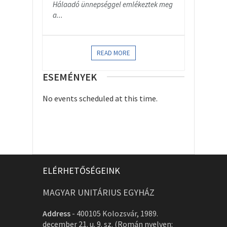
Hálaadó ünnepséggel emlékeztek meg
a...
READ MORE
ESEMÉNYEK
No events scheduled at this time.
ELÉRHETŐSÉGEINK
MAGYAR UNITÁRIUS EGYHÁZ
Address
-
400105 Kolozsvár, 1989.
december 21. u. 9. sz. (Román nyelven: