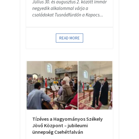
Július 30. és augusztus 2. között immár
negyedik alkalommal várja a
családokat Tusnádfürdőn a Kapocs...
READ MORE
Tízéves a Hagyományos Székely
Jövő Központ – jubileumi
ünnepség Csehétfalván