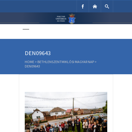
Unitárius Egyház
Weboldala
DEN09643
HOME
>
BETHLENSZENTMIKLÓSI MAGYAR NAP
>
DEN09643